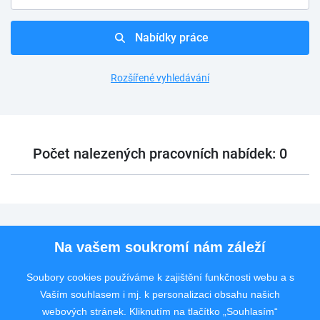
Nabídky práce
Rozšířené vyhledávání
Počet nalezených pracovních nabídek: 0
Pro uchazeče
Na vašem soukromí nám záleží
Pro zaměstnavatele
Soubory cookies používáme k zajištění funkčnosti webu a s
Vaším souhlasem i mj. k personalizaci obsahu našich
Rychlý kontakt
webových stránek. Kliknutím na tlačítko „Souhlasím“