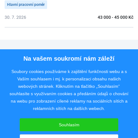
Hlavní pracovní poměr
30. 7. 2026
43 000 - 45 000 Kč
Pro uchazeče
Na vašem soukromí nám záleží
Pro zaměstnavatele
Soubory cookies používáme k zajištění funkčnosti webu a s
Vaším souhlasem i mj. k personalizaci obsahu našich
Rychlý kontakt
webových stránek. Kliknutím na tlačítko „Souhlasím“
souhlasíte s využívaním cookies a předáním údajů o chování
na webu pro zobrazení cílené reklamy na sociálních sítích a
reklamních sítích na dalších webech.
Pracovní portál poskytující inzerci pracovních nabídek po celé České
republice od roku 2008.
Souhlasím
Copyright © 2008 - 2026 JobSystem s.r.o.