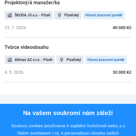
Projektový/á manažer/ka
ŠKODA JS a.s. - Plzeň
Plzeňský
Hlavní pracovní poměr
23. 7. 2026
40 000 Kč
Tvůrce videoobsahu
Altman AZ s.r.o. - Plzeň
Plzeňský
Hlavní pracovní poměr
4. 5. 2026
30 000 Kč
Pro uchazeče
Na vašem soukromí nám záleží
Pro zaměstnavatele
Soubory cookies používáme k zajištění funkčnosti webu a s
Vaším souhlasem i mj. k personalizaci obsahu našich
Rychlý kontakt