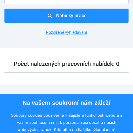
Nabídky práce
Rozšířené vyhledávání
Počet nalezených pracovních nabídek: 0
Pro uchazeče
Na vašem soukromí nám záleží
Pro zaměstnavatele
Soubory cookies používáme k zajištění funkčnosti webu a s
Vaším souhlasem i mj. k personalizaci obsahu našich
Rychlý kontakt
webových stránek. Kliknutím na tlačítko „Souhlasím“