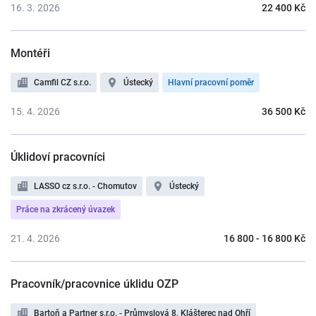
16. 3. 2026
22 400 Kč
Montéři
Camfil CZ s.r.o.
Ústecký
Hlavní pracovní poměr
15. 4. 2026
36 500 Kč
Úklidoví pracovníci
LASSO cz s.r.o. - Chomutov
Ústecký
Práce na zkrácený úvazek
21. 4. 2026
16 800 - 16 800 Kč
Pracovník/pracovnice úklidu OZP
Bartoň a Partner s.r.o. - Průmyslová 8, Klášterec nad Ohří