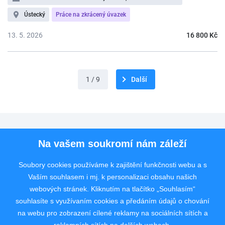
Ústecký
Práce na zkrácený úvazek
13. 5. 2026
16 800 Kč
1 / 9
Další
Pro uchazeče
Na vašem soukromí nám záleží
Pro zaměstnavatele
Soubory cookies používáme k zajištění funkčnosti webu a s
Vaším souhlasem i mj. k personalizaci obsahu našich
Rychlý kontakt
webových stránek. Kliknutím na tlačítko „Souhlasím“
souhlasíte s využívaním cookies a předáním údajů o chování
na webu pro zobrazení cílené reklamy na sociálních sítích a