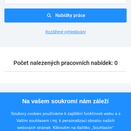
Nabídky práce
Rozšířené vyhledávání
Počet nalezených pracovních nabídek: 0
Pro uchazeče
Na vašem soukromí nám záleží
Pro zaměstnavatele
Soubory cookies používáme k zajištění funkčnosti webu a s
Vaším souhlasem i mj. k personalizaci obsahu našich
Rychlý kontakt
webových stránek. Kliknutím na tlačítko „Souhlasím“