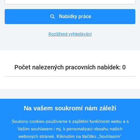
Nabídky práce
Rozšířené vyhledávání
Počet nalezených pracovních nabídek: 0
Pro uchazeče
Na vašem soukromí nám záleží
Pro zaměstnavatele
Soubory cookies používáme k zajištění funkčnosti webu a s
Vaším souhlasem i mj. k personalizaci obsahu našich
Rychlý kontakt
webových stránek. Kliknutím na tlačítko „Souhlasím“