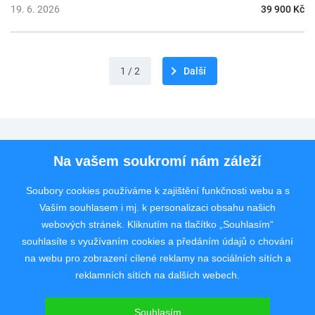
19. 6. 2026
39 900 Kč
1 / 2
Další
Pro uchazeče
Na vašem soukromí nám záleží
Pro zaměstnavatele
Soubory cookies používáme k zajištění funkčnosti webu a s
Vaším souhlasem i mj. k personalizaci obsahu našich
Rychlý kontakt
webových stránek. Kliknutím na tlačítko „Souhlasím“
souhlasíte s využívaním cookies a předáním údajů o chování
na webu pro zobrazení cílené reklamy na sociálních sítích a
reklamních sítích na dalších webech.
Pracovní portál poskytující inzerci pracovních nabídek po celé České
republice od roku 2008.
Souhlasím