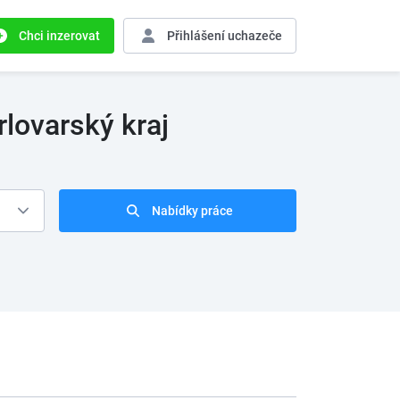
Chci inzerovat
Přihlášení
uchazeče
rlovarský kraj
Nabídky práce