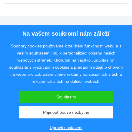
Pro uchazeče
Na vašem soukromí nám záleží
Pro zaměstnavatele
Soubory cookies používáme k zajištění funkčnosti webu a s
Vaším souhlasem i mj. k personalizaci obsahu našich
Rychlý kontakt
webových stránek. Kliknutím na tlačítko „Souhlasím“
souhlasíte s využívaním cookies a předáním údajů o chování
na webu pro zobrazení cílené reklamy na sociálních sítích a
reklamních sítích na dalších webech.
Pracovní portál poskytující inzerci pracovních nabídek po celé České
republice od roku 2008.
Souhlasím
Copyright © 2008 - 2026 JobSystem s.r.o.
Zásady ochrany soukromí
|
Upravit nastavení
Přijmout pouze nezbytné
Upravit nastavení