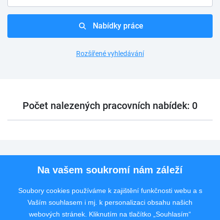
Nabídky práce
Rozšířené vyhledávání
Počet nalezených pracovních nabídek: 0
Pro uchazeče
Na vašem soukromí nám záleží
Pro zaměstnavatele
Soubory cookies používáme k zajištění funkčnosti webu a s
Vaším souhlasem i mj. k personalizaci obsahu našich
Rychlý kontakt
webových stránek. Kliknutím na tlačítko „Souhlasím“