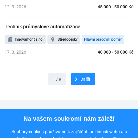
12. 3. 2026
45 000 - 50 000 Kč
Technik průmyslové automatizace
Innovamont s.r.o.
Středočeský
Hlavní pracovní poměr
17. 3. 2026
40 000 - 50 000 Kč
1 / 9
Další
Pro uchazeče
Na vašem soukromí nám záleží
Pro zaměstnavatele
Soubory cookies používáme k zajištění funkčnosti webu a s