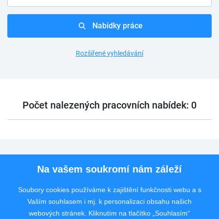
Nabídky práce
Rozšířené vyhledávání
Počet nalezených pracovních nabídek: 0
Pro uchazeče
Na vašem soukromí nám záleží
Pro zaměstnavatele
Soubory cookies používáme k zajištění funkčnosti webu a s
Vaším souhlasem i mj. k personalizaci obsahu našich
Rychlý kontakt
webových stránek. Kliknutím na tlačítko „Souhlasím“