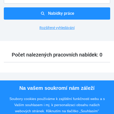
Nabídky práce
Rozšířené vyhledávání
Počet nalezených pracovních nabídek: 0
Pro uchazeče
Na vašem soukromí nám záleží
Pro zaměstnavatele
Soubory cookies používáme k zajištění funkčnosti webu a s
Vaším souhlasem i mj. k personalizaci obsahu našich
Rychlý kontakt
webových stránek. Kliknutím na tlačítko „Souhlasím“