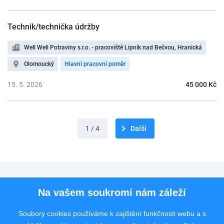
Technik/technička údržby
Well Well Potraviny s.r.o. - pracoviště Lipník nad Bečvou, Hranická
Olomoucký
Hlavní pracovní poměr
15. 5. 2026
45 000 Kč
1 / 4
Další
Pro uchazeče
Na vašem soukromí nám záleží
Pro zaměstnavatele
Soubory cookies používáme k zajištění funkčnosti webu a s