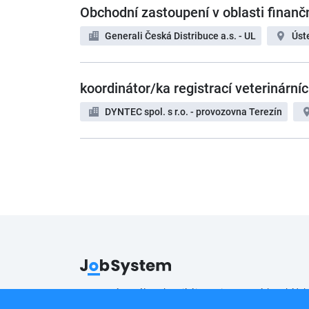
Obchodní zastoupení v oblasti finanč
Generali Česká Distribuce a.s. - UL
Úst
koordinátor/ka registrací veterinární
DYNTEC spol. s r.o. - provozovna Terezín
Pracovní portál poskytující inzerci pracovních nabídek