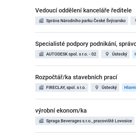
Vedoucí oddělení kanceláře ředitele
Správa Národního parku České Švýcarsko
Specialisté podpory podnikání, sprá
AUTODESK spol. s r.o. - 02
Ústecký
Rozpočtář/ka stavebních prací
FIRECLAY, spol. s r.o.
Ústecký
Hlavn
výrobní ekonom/ka
Spraga Beverages s.r.o., pracoviště Lovosice