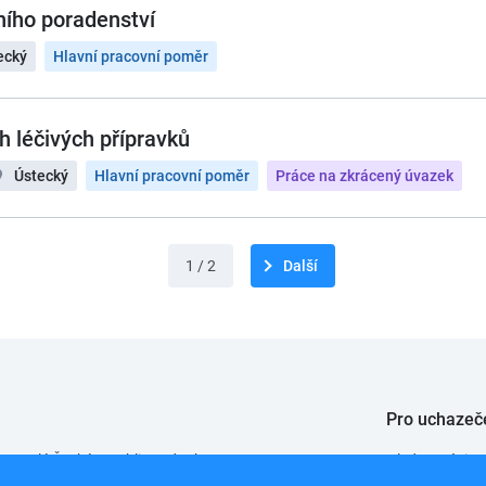
ního poradenství
ecký
Hlavní pracovní poměr
ch léčivých přípravků
Ústecký
Hlavní pracovní poměr
Práce na zkrácený úvazek
1 / 2
Další
Pro uchazeč
 po celé České republice od roku 2008.
Hledat práci