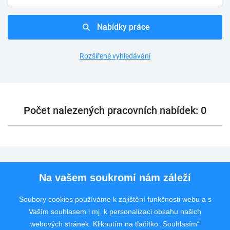
Nabídky práce
Rozšířené vyhledávání
Počet nalezených pracovních nabídek: 0
Pro uchazeče
Na vašem soukromí nám záleží
Pro zaměstnavatele
Soubory cookies používáme k zajištění funkčnosti webu a s
Vaším souhlasem i mj. k personalizaci obsahu našich
Rychlý kontakt
webových stránek. Kliknutím na tlačítko „Souhlasím“