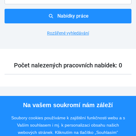
Nabídky práce
Rozšířené vyhledávání
Počet nalezených pracovních nabídek: 0
Pro uchazeče
Na vašem soukromí nám záleží
Pro zaměstnavatele
Soubory cookies používáme k zajištění funkčnosti webu a s
Vaším souhlasem i mj. k personalizaci obsahu našich
Rychlý kontakt
webových stránek. Kliknutím na tlačítko „Souhlasím“