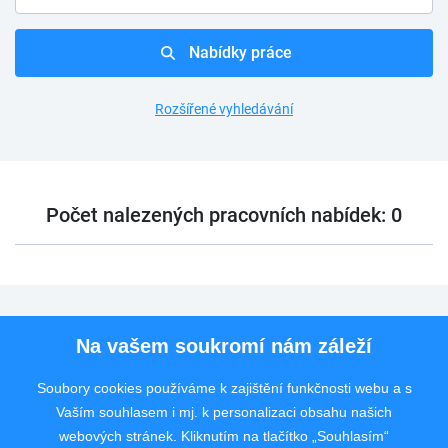
Nabídky práce
Rozšířené vyhledávání
Počet nalezených pracovních nabídek: 0
Pro uchazeče
Na vašem soukromí nám záleží
Pro zaměstnavatele
Soubory cookies používáme k zajištění funkčnosti webu a s
Vaším souhlasem i mj. k personalizaci obsahu našich
Rychlý kontakt
webových stránek. Kliknutím na tlačítko „Souhlasím“