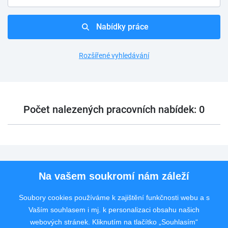
Nabídky práce
Rozšířené vyhledávání
Počet nalezených pracovních nabídek: 0
Pro uchazeče
Na vašem soukromí nám záleží
Pro zaměstnavatele
Soubory cookies používáme k zajištění funkčnosti webu a s
Vaším souhlasem i mj. k personalizaci obsahu našich
Rychlý kontakt
webových stránek. Kliknutím na tlačítko „Souhlasím“