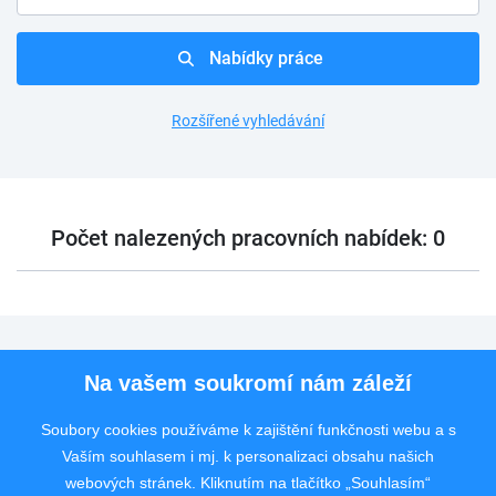
Nabídky práce
Rozšířené vyhledávání
Počet nalezených pracovních nabídek: 0
Pro uchazeče
Na vašem soukromí nám záleží
Pro zaměstnavatele
Soubory cookies používáme k zajištění funkčnosti webu a s
Vaším souhlasem i mj. k personalizaci obsahu našich
Rychlý kontakt
webových stránek. Kliknutím na tlačítko „Souhlasím“