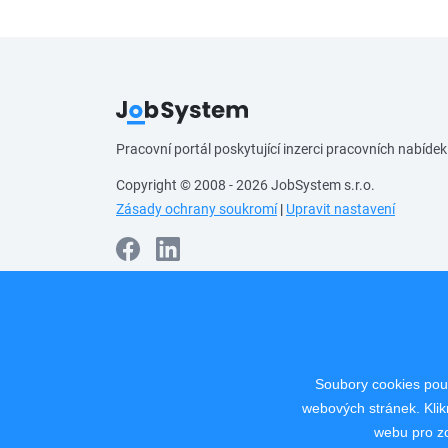
Pracovní portál poskytující inzerci pracovních nabídek
Copyright © 2008 - 2026 JobSystem s.r.o.
Zásady ochrany soukromí
|
Upravit nastavení
Soubory cookies použ
webových stránek. Klik
webu pro zo