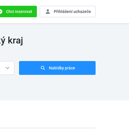
Chci inzerovat
Přihlášení
uchazeče
ý kraj
Nabídky práce