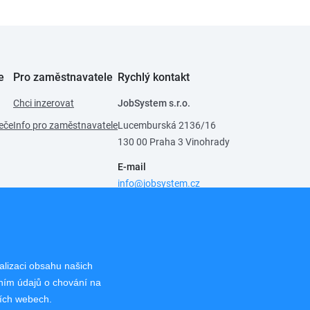
e
Pro zaměstnavatele
Rychlý kontakt
Chci inzerovat
JobSystem s.r.o.
eče
Info pro zaměstnavatele
Lucemburská 2136/16
130 00 Praha 3 Vinohrady
E-mail
info@jobsystem.cz
Pro uchazeče
224 819 391
,
721 280 719
Pro zaměstnavatele
224 814 924
,
721 280 719
alizaci obsahu našich
áním údajů o chování na
ších webech.