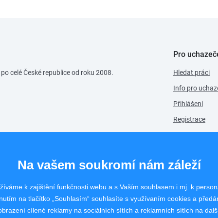
Pro uchazeč
 po celé České republice od roku 2008.
Hledat práci
Info pro uchaz
Přihlášení
Registrace
Na vašem soukromí nám záleží
íváme k zajištění funkčnosti webu a s Vaším souhlasem i mj. k person
nutím na tlačítko „Souhlasím“ souhlasíte s využívaním cookies a před
brazení cílené reklamy na sociálních sítích a reklamních sítích na dal