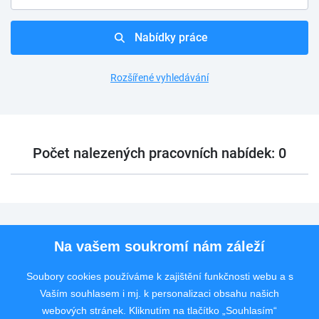
Nabídky práce
Rozšířené vyhledávání
Počet nalezených pracovních nabídek: 0
Pro uchazeče
Na vašem soukromí nám záleží
Pro zaměstnavatele
Soubory cookies používáme k zajištění funkčnosti webu a s
Vaším souhlasem i mj. k personalizaci obsahu našich
Rychlý kontakt
webových stránek. Kliknutím na tlačítko „Souhlasím“