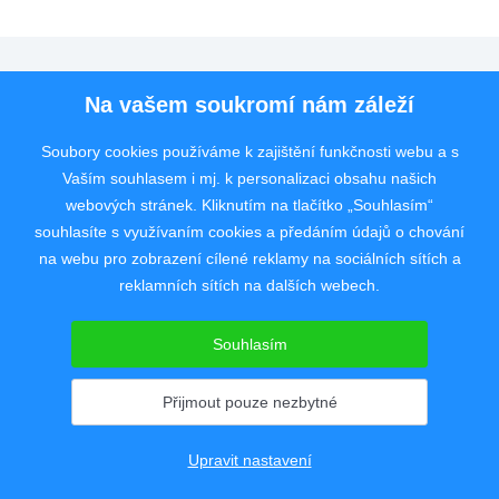
Pro uchazeče
Na vašem soukromí nám záleží
Pro zaměstnavatele
Soubory cookies používáme k zajištění funkčnosti webu a s
Vaším souhlasem i mj. k personalizaci obsahu našich
Rychlý kontakt
webových stránek. Kliknutím na tlačítko „Souhlasím“
souhlasíte s využívaním cookies a předáním údajů o chování
na webu pro zobrazení cílené reklamy na sociálních sítích a
reklamních sítích na dalších webech.
Pracovní portál poskytující inzerci pracovních nabídek po celé České
republice od roku 2008.
Souhlasím
Copyright © 2008 - 2026 JobSystem s.r.o.
Zásady ochrany soukromí
|
Upravit nastavení
Přijmout pouze nezbytné
Upravit nastavení