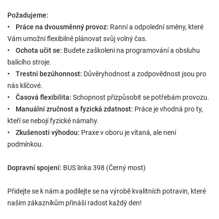
Požadujeme:
• Práce na dvousměnný provoz:
Ranní a odpolední směny, které
Vám umožní flexibilně plánovat svůj volný čas.
• Ochota učit se:
Budete zaškoleni na programování a obsluhu
balícího stroje.
• Trestní bezúhonnost:
Důvěryhodnost a zodpovědnost jsou pro
nás klíčové.
• Časová flexibilita:
Schopnost přizpůsobit se potřebám provozu.
• Manuální zručnost a fyzická zdatnost:
Práce je vhodná pro ty,
kteří se nebojí fyzické námahy.
• Zkušenosti výhodou:
Praxe v oboru je vítaná, ale není
podmínkou.
Dopravní spojení:
BUS linka 398 (Černý most)
Přidejte se k nám a podílejte se na výrobě kvalitních potravin, které
našim zákazníkům přináší radost každý den!