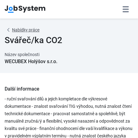
Nabídky práce
Svářeč/ka CO2
Název společnosti
WECUBEX Holýšov s.r.o.
Další informace
- ruční svařování dílů a jejich kompletace dle výkresové
dokumentace - znalost svařování TIG výhodou, nutná znalost čtení
technické dokumentace - pracovat samostatně a spolehlivě, být
manuálně zručná/ý a flexibilní, vysoké nasazení a odpovědnost za
kvalitu své práce - finanční ohodnocení dle vaší kvalifikace a výkonu
v pravidelném výplatním termínu - nutná znalost českého jazyka