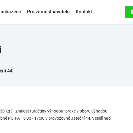
 uchazeče
Pro zaměstnavatele
Kontakt
i
eční 44
 30 kg ) - znalost turečtiny výhodou -praxe v oboru výhodou
ně PO-PÁ 15:00 - 17:00 v provozovně Jateční 44, Veselí nad