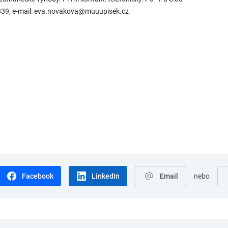
 839, e-mail: eva.novakova@muuupisek.cz
Facebook
LinkedIn
Email
nebo