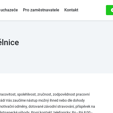
 uchazeče
Pro zaměstnavatele
Kontakt
ělnice
covitost, spolehlivost, zručnost, zodpovědnost pracovní
ádi Vás zaučíme nástup možný ihned nebo dle dohody
tivační odměny, dotované závodní stravování, příspěvek na
městnanecké výhody. První kontakt: telefonicky: Po - Pá 8:00 -