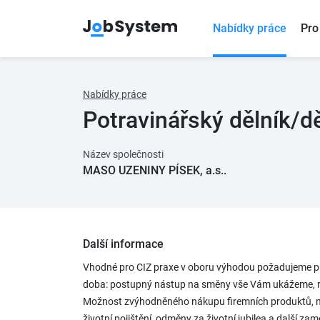
Nabídky práce
Pro
Nabídky práce
Potravinářský dělník/d
Název společnosti
MASO UZENINY PÍSEK, a.s..
Další informace
Vhodné pro CIZ praxe v oboru výhodou požadujeme pra
doba: postupný nástup na směny vše Vám ukážeme, r
Možnost zvýhodněného nákupu firemních produktů, mo
životní pojištění, odměny za životní jubilea a další za