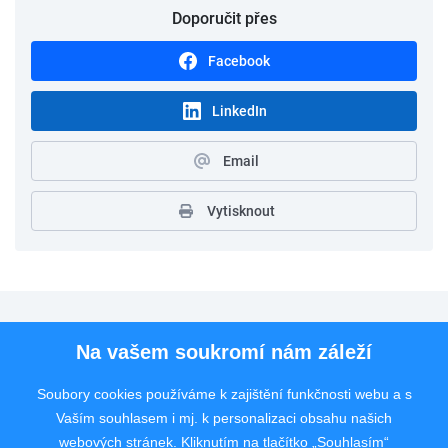
Doporučit přes
Facebook
LinkedIn
Email
Vytisknout
Pro uchazeče
Na vašem soukromí nám záleží
Pro zaměstnavatele
Soubory cookies používáme k zajištění funkčnosti webu a s
Vaším souhlasem i mj. k personalizaci obsahu našich
Rychlý kontakt
webových stránek. Kliknutím na tlačítko „Souhlasím“