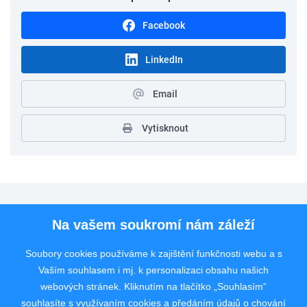
Facebook
LinkedIn
Email
Vytisknout
Pro uchazeče
Na vašem soukromí nám záleží
Pro zaměstnavatele
Soubory cookies používáme k zajištění funkčnosti webu a s
Vaším souhlasem i mj. k personalizaci obsahu našich
Rychlý kontakt
webových stránek. Kliknutím na tlačítko „Souhlasím“
souhlasíte s využívaním cookies a předáním údajů o chování