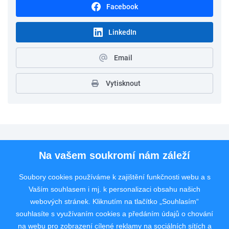
Facebook
LinkedIn
Email
Vytisknout
Pro uchazeče
Na vašem soukromí nám záleží
Pro zaměstnavatele
Soubory cookies používáme k zajištění funkčnosti webu a s
Vaším souhlasem i mj. k personalizaci obsahu našich
Rychlý kontakt
webových stránek. Kliknutím na tlačítko „Souhlasím“
souhlasíte s využívaním cookies a předáním údajů o chování
na webu pro zobrazení cílené reklamy na sociálních sítích a