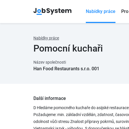
Nabídky práce
Pro
Nabídky práce
Pomocní kuchaři
Název společnosti
Han Food Restaurants s.r.o. 001
Další informace
D Hledáme pomocného kuchaře do asijské restaurace. 
Požadujeme: min. základní vzdělán, zdatnost, časovou f
odolnost vůči stresu Znalost přípravy pokrmů, surovin a
Vietnamský jazyk - výhodou. S doporučenkou se hlásit