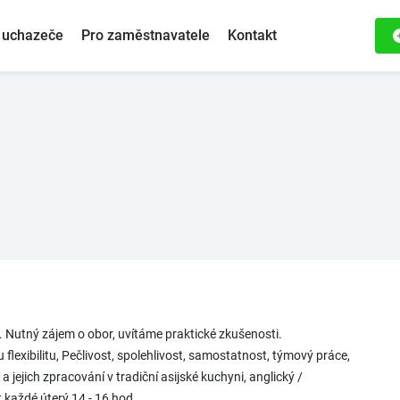
 uchazeče
Pro zaměstnavatele
Kontakt
Nutný zájem o obor, uvítáme praktické zkušenosti.
lexibilitu, Pečlivost, spolehlivost, samostatnost, týmový práce,
 jejich zpracování v tradiční asijské kuchyni, anglický /
 každé úterý 14 - 16 hod