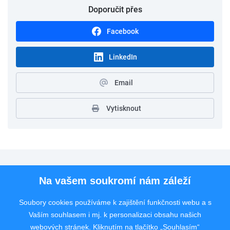
Doporučit přes
Facebook
LinkedIn
Email
Vytisknout
Pro uchazeče
Na vašem soukromí nám záleží
Pro zaměstnavatele
Soubory cookies používáme k zajištění funkčnosti webu a s
Vaším souhlasem i mj. k personalizaci obsahu našich
Rychlý kontakt
webových stránek. Kliknutím na tlačítko „Souhlasím“