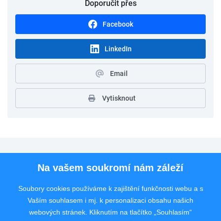
Doporučit přes
Facebook
LinkedIn
Email
Vytisknout
Pro uchazeče
Na vašem soukromí nám záleží
Pro zaměstnavatele
Soubory cookies používáme k zajištění funkčnosti webu a s
Vaším souhlasem i mj. k personalizaci obsahu našich
Rychlý kontakt
webových stránek. Kliknutím na tlačítko „Souhlasím“