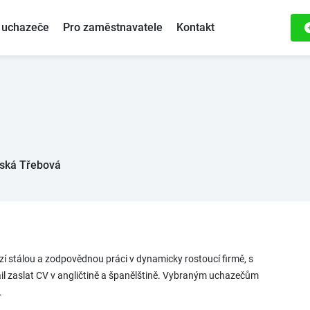
 uchazeče
Pro zaměstnavatele
Kontakt
ská Třebová
í stálou a zodpovědnou práci v dynamicky rostoucí firmě, s
l zaslat CV v angličtině a španělštině. Vybraným uchazečům
.