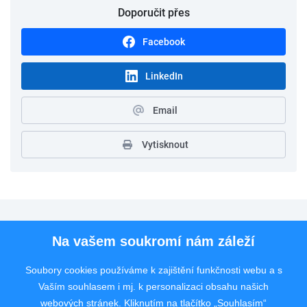
Doporučit přes
Facebook
LinkedIn
Email
Vytisknout
Pro uchazeče
Na vašem soukromí nám záleží
Pro zaměstnavatele
Soubory cookies používáme k zajištění funkčnosti webu a s
Vaším souhlasem i mj. k personalizaci obsahu našich
Rychlý kontakt
webových stránek. Kliknutím na tlačítko „Souhlasím“