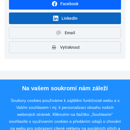
Facebook
LinkedIn
Email
Vytisknout
Pro uchazeče
Na vašem soukromí nám záleží
Pro zaměstnavatele
Soubory cookies používáme k zajištění funkčnosti webu a s
Vaším souhlasem i mj. k personalizaci obsahu našich
Rychlý kontakt
webových stránek. Kliknutím na tlačítko „Souhlasím“
souhlasíte s využívaním cookies a předáním údajů o chování
na webu pro zobrazení cílené reklamy na sociálních sítích a