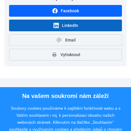
Facebook
LinkedIn
Email
Vytisknout
Pro uchazeče
Na vašem soukromí nám záleží
Pro zaměstnavatele
Soubory cookies používáme k zajištění funkčnosti webu a s
Vaším souhlasem i mj. k personalizaci obsahu našich
Rychlý kontakt
webových stránek. Kliknutím na tlačítko „Souhlasím“
souhlasíte s využívaním cookies a předáním údajů o chování