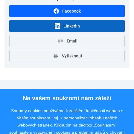
Facebook
LinkedIn
Email
Vytisknout
Pro uchazeče
Na vašem soukromí nám záleží
Pro zaměstnavatele
Soubory cookies používáme k zajištění funkčnosti webu a s
Vaším souhlasem i mj. k personalizaci obsahu našich
Rychlý kontakt
webových stránek. Kliknutím na tlačítko „Souhlasím“
souhlasíte s využívaním cookies a předáním údajů o chování