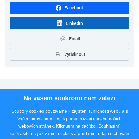
Facebook
LinkedIn
Email
Vytisknout
Pro uchazeče
Na vašem soukromí nám záleží
Pro zaměstnavatele
Soubory cookies používáme k zajištění funkčnosti webu a s
Vaším souhlasem i mj. k personalizaci obsahu našich
Rychlý kontakt
webových stránek. Kliknutím na tlačítko „Souhlasím“
souhlasíte s využívaním cookies a předáním údajů o chování