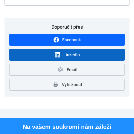
Doporučit přes
Facebook
LinkedIn
Email
Vytisknout
Pro uchazeče
Na vašem soukromí nám záleží