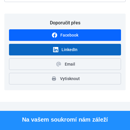
Doporučit přes
Facebook
LinkedIn
Email
Vytisknout
Pro uchazeče
Na vašem soukromí nám záleží
Pro zaměstnavatele