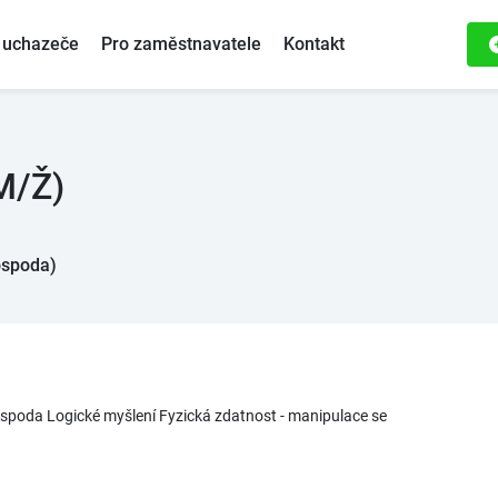
 uchazeče
Pro zaměstnavatele
Kontakt
M/Ž)
ospoda)
ospoda Logické myšlení Fyzická zdatnost - manipulace se