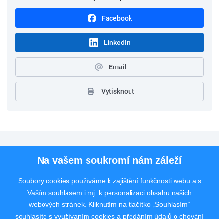
Facebook
LinkedIn
Email
Vytisknout
Pro uchazeče
Na vašem soukromí nám záleží
Pro zaměstnavatele
Soubory cookies používáme k zajištění funkčnosti webu a s
Vaším souhlasem i mj. k personalizaci obsahu našich
Rychlý kontakt
webových stránek. Kliknutím na tlačítko „Souhlasím“
souhlasíte s využívaním cookies a předáním údajů o chování