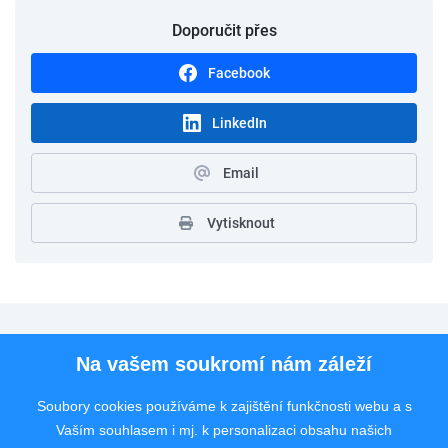
Doporučit přes
Facebook
LinkedIn
Email
Vytisknout
Pro uchazeče
Na vašem soukromí nám záleží
Pro zaměstnavatele
Soubory cookies používáme k zajištění funkčnosti webu a s
Vaším souhlasem i mj. k personalizaci obsahu našich
Rychlý kontakt