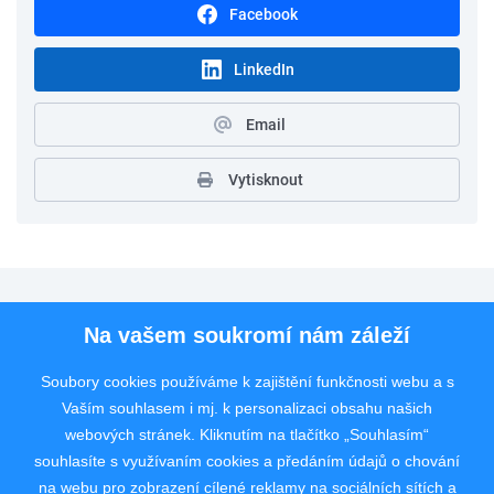
Facebook
LinkedIn
Email
Vytisknout
Pro uchazeče
Na vašem soukromí nám záleží
Pro zaměstnavatele
Soubory cookies používáme k zajištění funkčnosti webu a s
Vaším souhlasem i mj. k personalizaci obsahu našich
Rychlý kontakt
webových stránek. Kliknutím na tlačítko „Souhlasím“
souhlasíte s využívaním cookies a předáním údajů o chování
na webu pro zobrazení cílené reklamy na sociálních sítích a