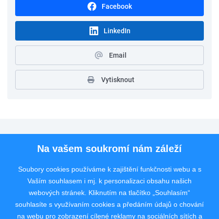
Facebook
LinkedIn
Email
Vytisknout
Pro uchazeče
Na vašem soukromí nám záleží
Pro zaměstnavatele
Soubory cookies používáme k zajištění funkčnosti webu a s
Vaším souhlasem i mj. k personalizaci obsahu našich
Rychlý kontakt
webových stránek. Kliknutím na tlačítko „Souhlasím“
souhlasíte s využívaním cookies a předáním údajů o chování
na webu pro zobrazení cílené reklamy na sociálních sítích a