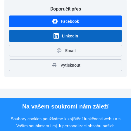
Doporučit přes
Facebook
LinkedIn
Email
Vytisknout
Pro uchazeče
Na vašem soukromí nám záleží
Pro zaměstnavatele
Soubory cookies používáme k zajištění funkčnosti webu a s
Vaším souhlasem i mj. k personalizaci obsahu našich
Rychlý kontakt