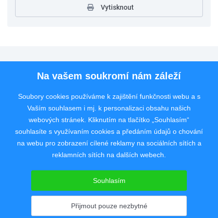
Vytisknout
Pro uchazeče
Na vašem soukromí nám záleží
Pro zaměstnavatele
Soubory cookies používáme k zajištění funkčnosti webu a s
Vaším souhlasem i mj. k personalizaci obsahu našich
Rychlý kontakt
webových stránek. Kliknutím na tlačítko „Souhlasím“
souhlasíte s využívaním cookies a předáním údajů o chování
na webu pro zobrazení cílené reklamy na sociálních sítích a
reklamních sítích na dalších webech.
Pracovní portál poskytující inzerci pracovních nabídek po celé České
republice od roku 2008.
Souhlasím
Copyright © 2008 - 2026 JobSystem s.r.o.
Zásady ochrany soukromí
|
Upravit nastavení
Přijmout pouze nezbytné