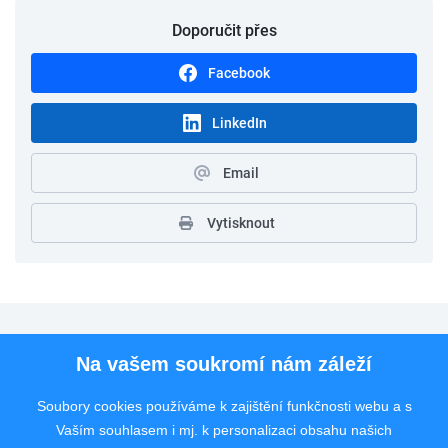
Doporučit přes
Facebook
LinkedIn
Email
Vytisknout
Pro uchazeče
Na vašem soukromí nám záleží
Pro zaměstnavatele
Soubory cookies používáme k zajištění funkčnosti webu a s
Vaším souhlasem i mj. k personalizaci obsahu našich
Rychlý kontakt