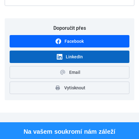
Doporučit přes
Facebook
LinkedIn
Email
Vytisknout
Pro uchazeče
Na vašem soukromí nám záleží